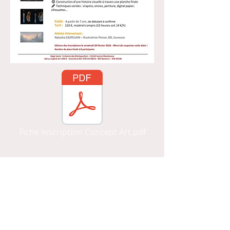
Fiche Inscription Concept Art.pdf
06 09 89 10 11
atelier.arts.agiles@gmail.com
Mentions légales