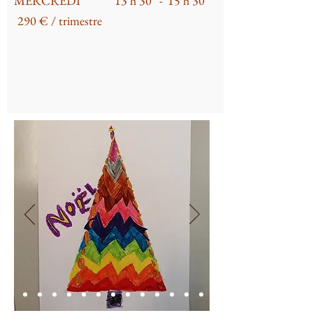
MERCREDI
13 h 30
-
15 h 30
290 € / trimestre