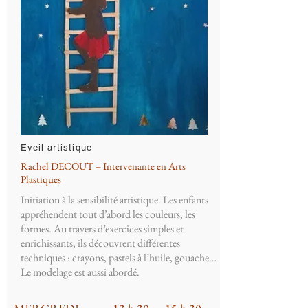
Eveil artistique
Rachel DECOUT – Intervenante en Arts
Plastiques
Initiation à la sensibilité artistique. Les enfants
appréhendent tout d’abord les couleurs, les
formes. Au travers d’exercices simples et
enrichissants, ils découvrent différentes
techniques : crayons, pastels à l’huile, gouache…
Le modelage est aussi abordé.