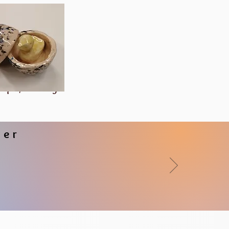
ique/Modelage
ier