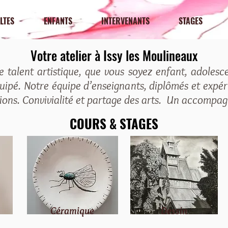
LTES
ENFANTS
INTERVENANTS
STAGES
V
otre atelier à Issy les Moulineaux
 talent artistique, que vous soyez enfant, adolesc
quipé. Notre équipe d’enseignants, diplômés et expé
ions. Convivialité et partage des arts. Un accompa
C
O
URS & STAGES
Céramique
Dessin